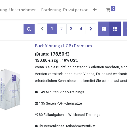
0
rung-Unternehmen
Förderung-Privatperson
1
2
3
4
Buchführung (HGB) Premium
178,50
€
)
(Brutto:
150,00
€
zzgl.
19% USt.
Wenn Sie die Buchführungstechnik erlernen möchten, sind 
Version vermittelt Ihnen durch Videos, Folien und webbasier
erforderlichen Kenntnisse und bereitet Sie optimal auf an
149 Minuten Video-Trainings
135 Seiten PDF Foliensätze
80 Fallaufgaben in Webbased-Trainings
Ihr persönliches Teilnahmezertifikat